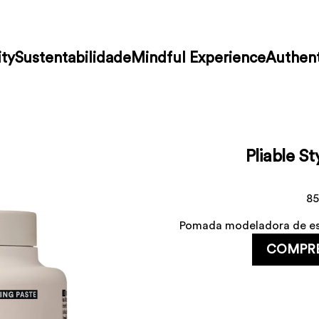
ty
Sustentabilidade
Mindful Experience
Authent
Pliable St
85
Pomada modeladora de est
COMPR