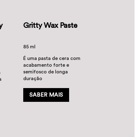
y
Gritty Wax Paste
85 ml
É uma pasta de cera com
acabamento forte e
semifosco de longa
a
duração
a
SABER MAIS