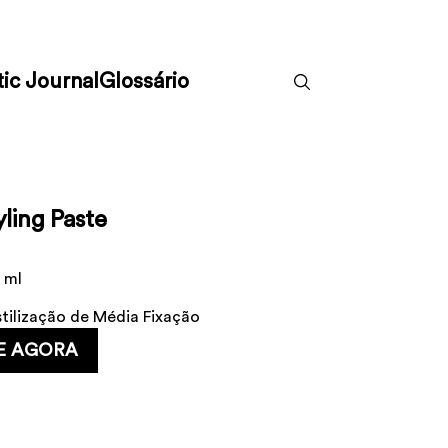
ic Journal
Glossário
yling Paste
 ml
ilização de Média Fixação
E AGORA