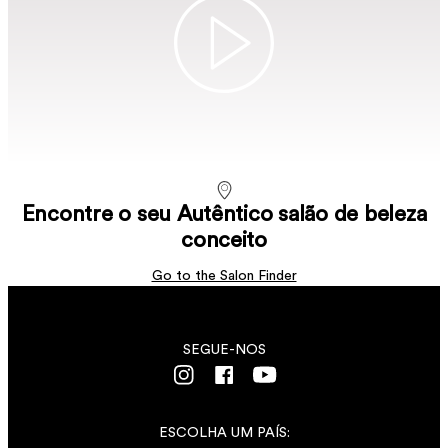
SABER MAIS
Pomada modeladora de estilização de Média Fixação
SABER MAIS
SABER MAIS
SABER MAIS
SABER MAIS
Encontre o seu Autêntico salão de beleza
conceito
Go to the Salon Finder
SEGUE-NOS
ESCOLHA UM PAÍS: