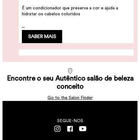
É um condicionador que preserva a cor e ajuda a
hidratar os cabelos coloridos
...
SABER MAIS
Glow Cleanser
Glow Mask
1000 e 300 ml
Encontre o seu Autêntico salão de beleza
500 e 200 ml
É um limpador que preserva a cor
conceito
Máscara capilar que hidrata intensamente e protege a
cor por até 10 semanas.
Go to the Salon Finder
...
...
SABER MAIS
SABER MAIS
SEGUE-NOS