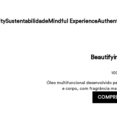
ty
Sustentabilidade
Mindful Experience
Authent
Beautifyi
10
Óleo multifuncional desenvolvido par
e corpo, com fragrância ma
COMPR