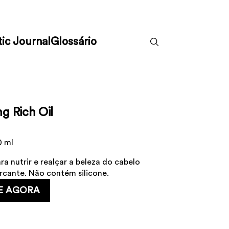
ic Journal
Glossário
ng Rich Oil
0 ml
a nutrir e realçar a beleza do cabelo
rcante. Não contém silicone.
E AGORA